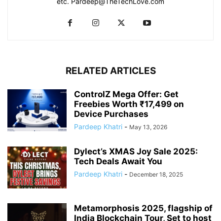
etc. Pardeep@TheTechLove.com
RELATED ARTICLES
ControlZ Mega Offer: Get
Freebies Worth ₹17,499 on
Device Purchases
Pardeep Khatri
-
May 13, 2026
Dylect’s XMAS Joy Sale 2025:
Tech Deals Await You
Pardeep Khatri
-
December 18, 2025
Metamorphosis 2025, flagship of
India Blockchain Tour, Set to host