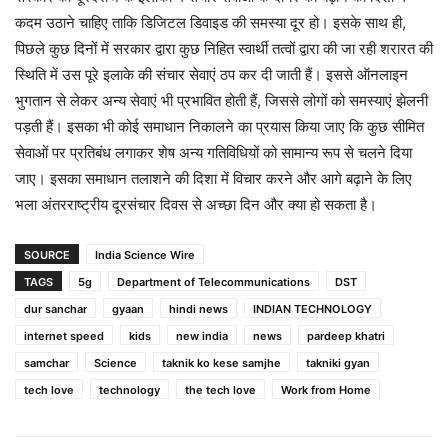
कदम उठाने चाहिए ताकि डिजिटल डिवाइड की समस्या दूर हो। इसके साथ ही,
पिछले कुछ दिनों में सरकार द्वारा कुछ निहित स्वार्थी तत्वों द्वारा की जा रही शरारत की
स्थिति में उस पूरे इलाके की संचार सेवाएं ठप कर दी जाती हैं। इससे ऑनलाइन
भुगतान से लेकर अन्य सेवाएं भी प्रभावित होती हैं, जिससे लोगों को समस्याएं झेलनी
पड़ती हैं। इसका भी कोई समाधान निकालने का प्रयास किया जाए कि कुछ सीमित
सेवाओं पर प्रतिबंध लगाकर शेष अन्य गतिविधियों को सामान्य रूप से चलने दिया
जाए। इसका समाधान तलाशने की दिशा में विचार करने और आगे बढ़ाने के लिए
भला अंतरराष्ट्रीय दूरसंचार दिवस से अच्छा दिन और क्या हो सकता है।
SOURCE
India Science Wire
TAGS
5g
Department of Telecommunications
DST
dur sanchar
gyaan
hindi news
INDIAN TECHNOLOGY
internet speed
kids
new india
news
pardeep khatri
samchar
Science
taknik ko kese samjhe
takniki gyan
tech love
technology
the tech love
Work from Home